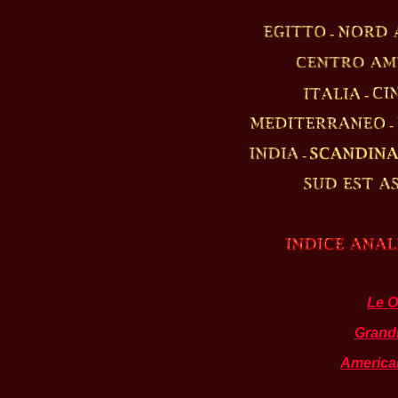
-
-
-
-
Le O
Grandi
America