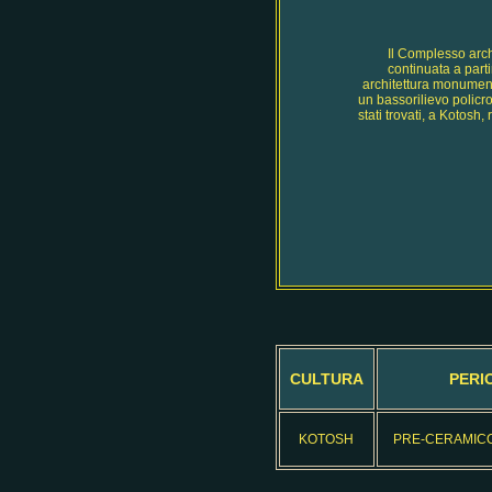
Il Complesso archi
continuata a part
architettura monumenta
un bassorilievo policr
stati trovati, a Kotosh
CULTURA
PERI
KOTOSH
PRE-CERAMIC