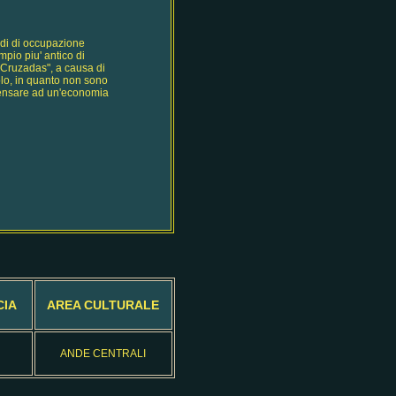
iodi di occupazione
pio piu' antico di
s Cruzadas", a causa di
olo, in quanto non sono
o pensare ad un'economia
CIA
AREA CULTURALE
ANDE CENTRALI