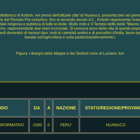
tettonico di Kotosh, nei pressi dell'attuale citta' di Huanuco, presenta ben sei per
ire dal Periodo Pre-ceramico, fino al secondo secolo d.C.. Kotosh rappresenta l'esem
le religiosa e pubblica di tutte le Ande. Molto noto e' il Tempio detto delle "Mano
omo, rappresentante due mani incrociate. Si conosce poco della vita di questo pop
, resti domestici di nessun tipo; resti di camelidi andini e di porcellini d'India, fann
basata sull'agricoltura e sulla pastorizia/allevamento.l
Figura: I disegni delle Mappe e dei Simboli sono di Luciano Jori
ODO
DA
A
NAZIONE
STATO/REGIONE/PROVIN
O/FORMATIVO
-1500
0
PERU'
HUANUCO