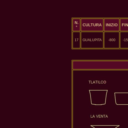
N.
CULTURA
INIZIO
FI
°
17
GUALUPITA
-800
-1