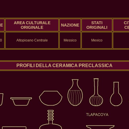
AREA CULTURALE
STATI
CI
NE
NAZIONE
ORIGINALE
ORIGINALI
C
50
Altopioano Centrale
Messico
Mexico
PROFILI DELLA CERAMICA PRECLASSICA