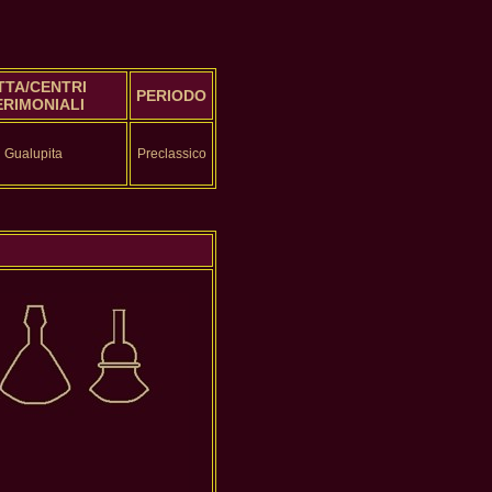
TTA/CENTRI
PERIODO
ERIMONIALI
Gualupita
Preclassico