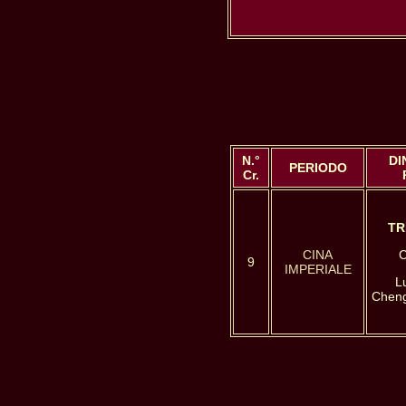
N.°
DI
PERIODO
Cr.
TR
CINA
C
9
IMPERIALE
L
Cheng