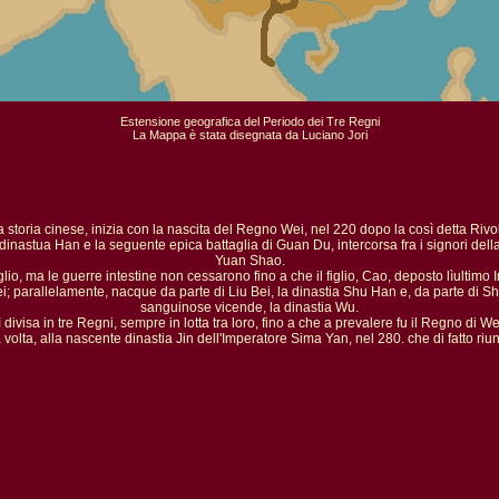
Estensione geografica del Periodo dei Tre Regni

La Mappa è stata disegnata da Luciano Jori

storia cinese, inizia con la nascita del Regno Wei, nel 220 dopo la così detta Rivolt
dinastua Han e la seguente epica battaglia di Guan Du, intercorsa fra i signori del
Yuan Shao.

o, ma le guerre intestine non cessarono fino a che il figlio, Cao, deposto lìultimo 
i; parallelamente, nacque da parte di Liu Bei, la dinastia Shu Han e, da parte di Sh
sanguinose vicende, la dinastia Wu.

 divisa in tre Regni, sempre in lotta tra loro, fino a che a prevalere fu il Regno di We
volta, alla nascente dinastia Jin dell'Imperatore Sima Yan, nel 280. che di fatto riuni