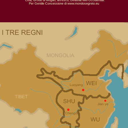
  Cina, Grotte di Mogao; affresco, Dinastia Wei Occidentali.

Per Gentile Concessione di www.mondosegreto.eu
