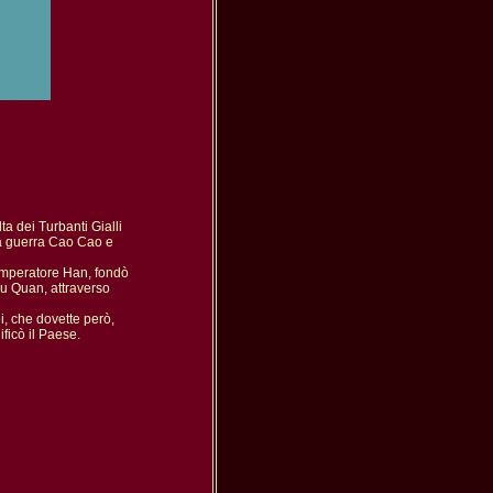
a dei Turbanti Gialli

la guerra Cao Cao e

Imperatore Han, fondò

u Quan, attraverso

i, che dovette però,

ficò il Paese.
