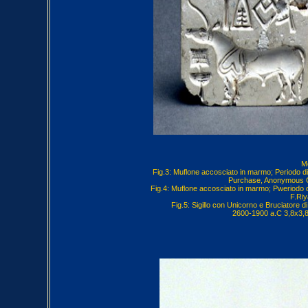
M
Fig.3: Muflone accosciato in marmo; Periodo di
Purchase, Anonymous Gi
Fig.4: Muflone accosciato in marmo; Pweriodo di
F.Riy
Fig.5: Sigillo con Unicorno e Bruciatore di
2600-1900 a.C 3,8x3,8